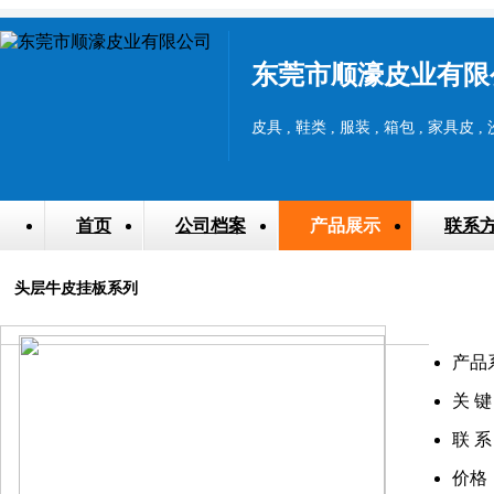
东莞市顺濠皮业有限
皮具 , 鞋类 , 服装 , 箱包 , 家具皮 
首页
公司档案
产品展示
联系
头层牛皮挂板系列
产品
关 键
联 系
价格