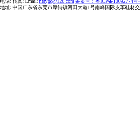
电话: 传真: Email:
nfsygc@126.com
备案号：粤ICP备10092774号-
地址: 中国广东省东莞市厚街镇河田大道1号南峰国际皮革鞋材交易