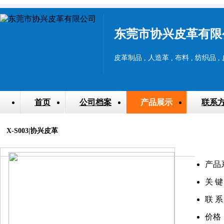
东莞市协兴皮革有限
皮革制品 , 人造革 , 布料 , 纺织品 ,
首页
公司档案
产品展示
联系
X-S003|协兴皮革
产品
关 键
联 系
价格