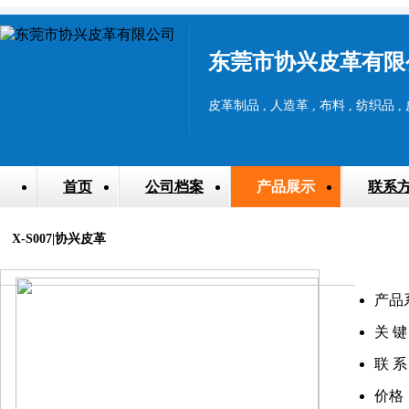
东莞市协兴皮革有限
皮革制品 , 人造革 , 布料 , 纺织品 ,
首页
公司档案
产品展示
联系
X-S007|协兴皮革
产品
关 键
联 系
价格