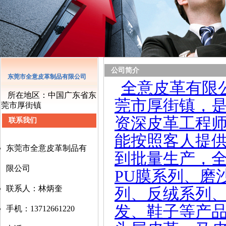
公司简介
东莞市全意皮革制品有限公司
全意皮革有限
所在地区：中国广东省东
莞市厚街镇，
莞市厚街镇
资深皮革工程
联系我们
能按照客人提
东莞市全意皮革制品有
到批量生产，
限公司
PU膜系列、磨
联系人：林炳奎
列、反绒系列
发、鞋子等产
手机：13712661220