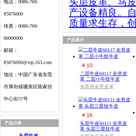
头层皮革、马
电话：0086-769-
产设备精良。自
85876000
质量求生存，创
传真：0086-769-
00000000
产品展示
邮箱：
85876000@vip.163.com
¥
10
二层牛皮60117 全意皮
地址：中国广东省东莞
革 二层小牛纹牛皮
市厚街镇珊美区陈家坊
东莞市全意皮革
制品有限公司
中心街57号
¥
16
产品分类
头层牛皮60111 全意皮
革 头层三星纹牛皮
头层牛皮