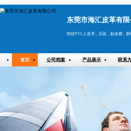
东莞市海汇皮革有限
纸纹PVC人造革 , 压延 , 贴金膜 , 
首页
公司档案
产品展示
联系