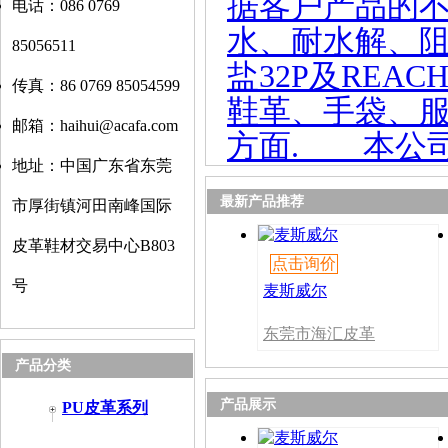
据客户产品的
电话：086 0769
水、耐水解、阻
85056511
盐32P及RE
传真：86 0769 85054599
鞋革、手袋、
邮箱：haihui@acafa.com
方面. 本公司已经
地址：中国广东省东莞
最新产品推荐
市厚街镇河田南峰国际
皮革鞋材交易中心B803
点击询价
号
麦斯威尔
东莞市海汇皮革
有限公司
产品分类
产品展示
PU皮革系列