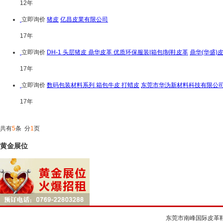
12年
立即询价
猪皮
亿昌皮業有限公司
17年
立即询价
DH-1 头层猪皮 鼎华皮革 优质环保服装|箱包|制鞋皮革
鼎华(华盛)
17年
立即询价
数码包装材料系列 箱包牛皮 打蜡皮
东莞市华沩新材料科技有限公
17年
共有
5
条 分
1
页
黄金展位
东莞市南峰国际皮革