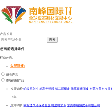
产品
公司
您当前选择条件
行业分类:
头层猪皮:
所有产品
市场商铺产品
立即询价
蛇纹系列 牛羊高光贴膜 猪二层榔皮 无革鞣猪面皮
东莞市美东皮业
16年
立即询价
欧标透气环保猪面皮 鞋里鞋垫革
东莞市柏盛皮革有限公司